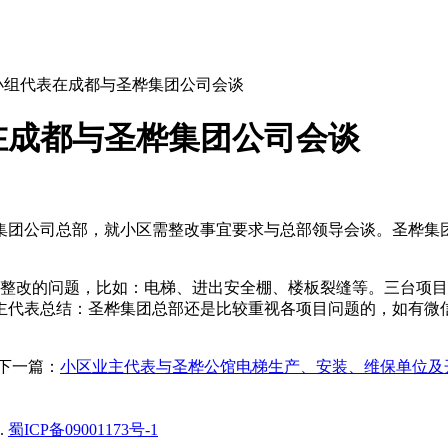
小组代表在成都与圣桦集团公司会谈
在成都与圣桦集团公司会谈
集团公司总部，就小区需整改事宜要求与总部领导会谈。圣桦集
改的问题，比如：电梯、进出安全棚、楼板裂缝等。三台项目
代表总结：圣桦集团总部还是比较重视各项目问题的，如有微信
下一篇：
小区业主代表与圣桦公馆电梯生产、安装、维保单位及
.
蜀ICP备09001173号-1