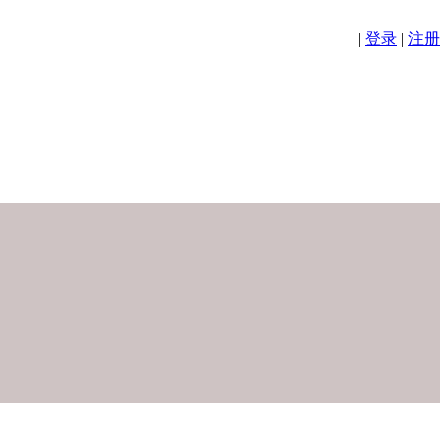
|
登录
|
注册