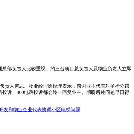
团总部负责人比较重视，约三台项目总负责人及物业负责人立即
负责人何总、物业经理徐经理表示，感谢业主代表对圣桦公馆
投诉、400电话投诉都会逐一回复业主。期盼所述问题早日得
开发和物业企业代表协调小区电梯问题